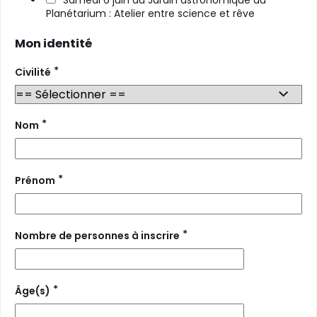
Samedi 6 juin au Jardin astronomique du
Planétarium : Atelier entre science et rêve
Mon identité
*
Civilité
*
Nom
*
Prénom
*
Nombre de personnes à inscrire
*
Âge(s)