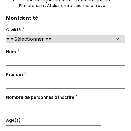
Samedi 6 juin au Jardin astronomique du
Planétarium : Atelier entre science et rêve
Mon identité
*
Civilité
*
Nom
*
Prénom
*
Nombre de personnes à inscrire
*
Âge(s)