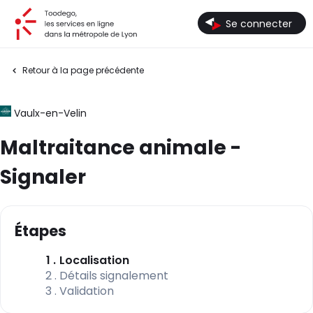
Toodego, les services en ligne dans la métropole de Lyon
Se connecter
Retour à la page précédente
Vaulx-en-Velin
Maltraitance animale -
Signaler
Étapes
(étape courante)
1
Localisation
2
Détails signalement
3
Validation