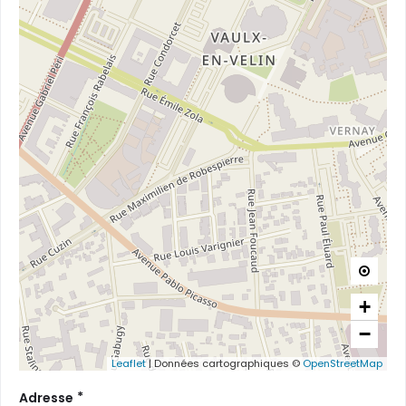

+
−
Leaflet
|
Données cartographiques ©
OpenStreetMap
*
Adresse